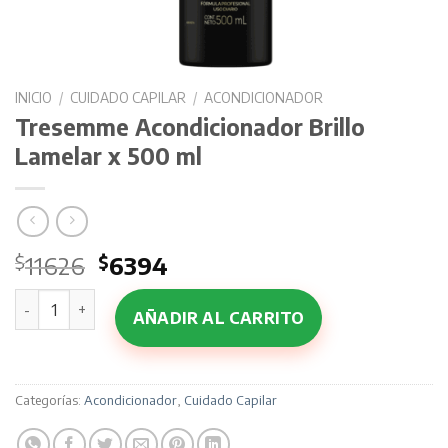
INICIO
/
CUIDADO CAPILAR
/
ACONDICIONADOR
Tresemme Acondicionador Brillo
Lamelar x 500 ml
El
El
$
11626
$
6394
precio
precio
Tresemme Acondicionador Brillo Lamelar x 500 ml cantida
original
actual
AÑADIR AL CARRITO
era:
es:
$11626.
$6394.
Categorías:
Acondicionador
,
Cuidado Capilar