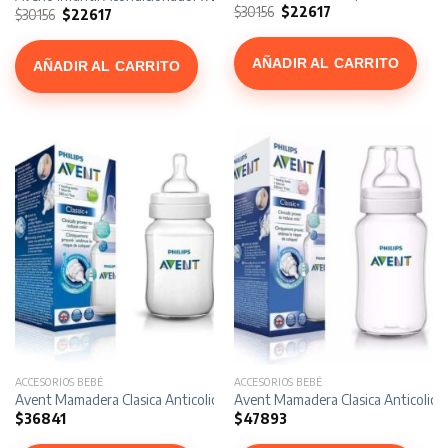
El
El
$
30156
$
22617
El
El
$
30156
$
22617
precio
precio
precio
precio
original
actual
original
actual
era:
es:
era:
es:
$30156.
$22617.
AÑADIR AL CARRITO
$30156.
$22617.
AÑADIR AL CARRITO
ACCESORIOS BEBÉ
ACCESORIOS BEBÉ
Avent Mamadera Clasica Anticolicos x 260 ml
Avent Mamadera Clasica Anticolicos
$
36841
$
47893