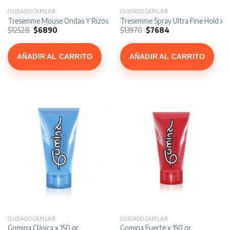
CUIDADO CAPILAR
CUIDADO CAPILAR
Tresemme Mouse Ondas Y Rizos x 200 ml
Tresemme Spray Ultra Fine Hold x 31
El
El
El
El
$
12528
$
6890
$
13970
$
7684
precio
precio
precio
precio
original
actual
original
actual
era:
es:
era:
es:
$12528.
$6890.
$13970.
$7684.
AÑADIR AL CARRITO
AÑADIR AL CARRITO
CUIDADO CAPILAR
CUIDADO CAPILAR
Gomina Clásica x 150 gr
Gomina Fuerte x 150 gr