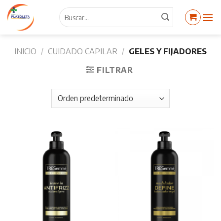
Skip
Buscar
to
por:
content
INICIO
/
CUIDADO CAPILAR
/
GELES Y FIJADORES
FILTRAR