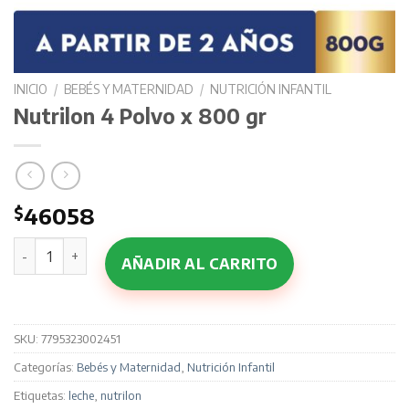
INICIO
/
BEBÉS Y MATERNIDAD
/
NUTRICIÓN INFANTIL
Nutrilon 4 Polvo x 800 gr
$
46058
Nutrilon 4 Polvo x 800 gr cantidad
AÑADIR AL CARRITO
SKU:
7795323002451
Categorías:
Bebés y Maternidad
,
Nutrición Infantil
Etiquetas:
leche
,
nutrilon