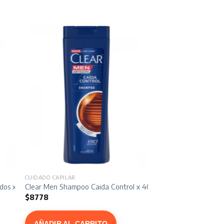
CUIDADO CAPILAR
idos x 340 ml
Clear Men Shampoo Caida Control x 400 ml
$
8778
AÑADIR AL CARRITO