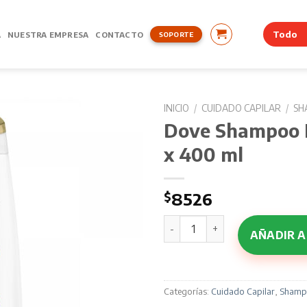
A
NUESTRA EMPRESA
CONTACTO
SOPORTE
INICIO
/
CUIDADO CAPILAR
/
SH
Dove Shampoo N
x 400 ml
$
8526
Dove Shampoo Nutricion x 4
AÑADIR A
Categorías:
Cuidado Capilar
,
Shamp