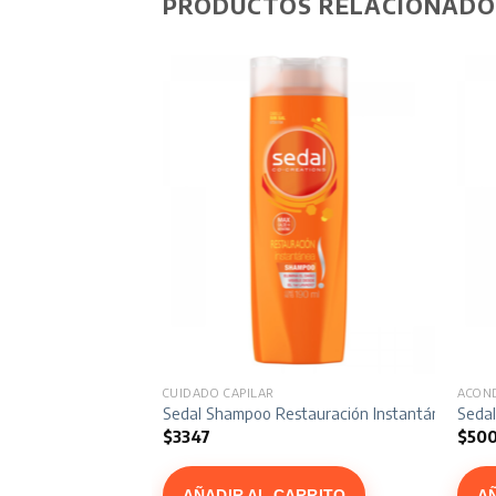
PRODUCTOS RELACIONADO
CUIDADO CAPILAR
ACON
dor Ceramidas x 190 ml
Sedal Shampoo Restauración Instantánea x 19
Sedal
$
3347
$
500
ARRITO
AÑADIR AL CARRITO
A