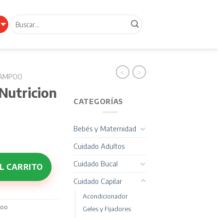
Buscar
por:
AMPOO
utricion
CATEGORÍAS
Bebés y Maternidad
Cuidado Adultos
00 ml cantidad
Cuidado Bucal
L CARRITO
Cuidado Capilar
Acondicionador
oo
Geles y Fijadores