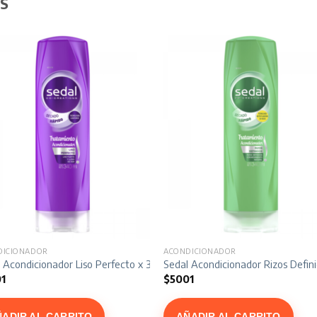
S
DICIONADOR
ACONDICIONADOR
0 ml
 Acondicionador Liso Perfecto x 340 ml
Sedal Acondicionador Rizos Defin
1
$
5001
ÑADIR AL CARRITO
AÑADIR AL CARRITO