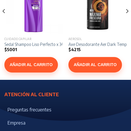
CUIDADO CAPILAR
AEROSOL
ce x 340 ml
Sedal Shampoo Liso Perfecto x 340 ml
Axe Desodorante Aer Dark Temptat
$
5001
$
4215
AÑADIR AL CARRITO
AÑADIR AL CARRITO
ATENCIÓN AL CLIENTE
Preguntas frecuentes
Empresa