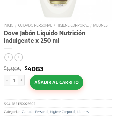
INICIO
/
CUIDADO PERSONAL
/
HIGIENE CORPORAL
/
JABONES
Dove Jabón Liquido Nutrición
Indulgente x 250 ml
El
El
$
6805
$
4083
precio
precio
Dove Jabón Liquido Nutrición Indulgente x 250 ml cantidad
original
actual
AÑADIR AL CARRITO
era:
es:
$6805.
$4083.
SKU:
7891150029309
Categorías:
Cuidado Personal
,
Higiene Corporal
,
Jabones