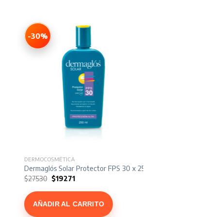
-30%
DERMOCOSMÉTICA
Dermaglós Solar Protector FPS 30 x 250 ml
El
El
$
27530
$
19271
precio
precio
original
actual
era:
es:
AÑADIR AL CARRITO
$27530.
$19271.