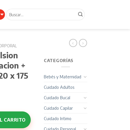
Buscar
por:
ORPORAL
lsion
CATEGORÍAS
acion +
20 x 175
Bebés y Maternidad
Cuidado Adultos
Cuidado Bucal
Cuidado Capilar
cio
 Hidratacion + Proteccion FPS 20 x 175 ml cantidad
ual
Cuidado Intimo
L CARRITO
Cuidado Personal