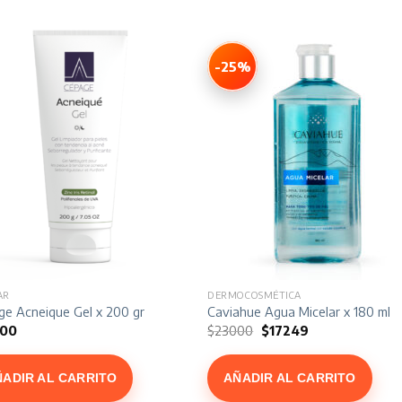
-25%
AR
DERMOCOSMÉTICA
ge Acneique Gel x 200 gr
Caviahue Agua Micelar x 180 ml
El
El
500
$
23000
$
17249
precio
precio
original
actual
era:
es:
ÑADIR AL CARRITO
AÑADIR AL CARRITO
$23000.
$17249.