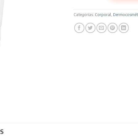
$20762.
$16
Categorías:
Corporal
,
Dermocosmét
S