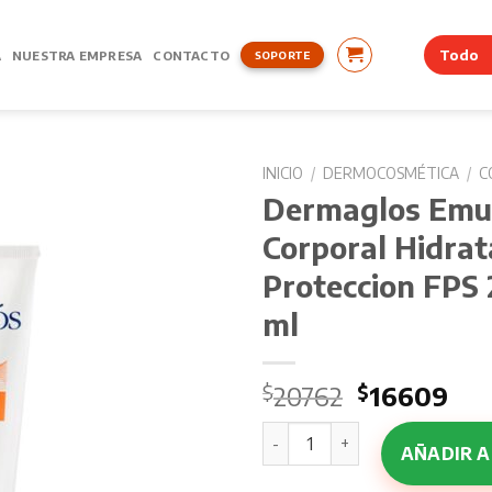
A
NUESTRA EMPRESA
CONTACTO
SOPORTE
INICIO
/
DERMOCOSMÉTICA
/
C
Dermaglos Emu
Corporal Hidrat
Proteccion FPS 
ml
El
El
$
20762
$
16609
precio
pre
Dermaglos Emulsion Corporal
original
act
AÑADIR A
era:
es: