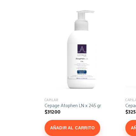
CAPILAR
CAPIL
rotector Spray Continuo FPS 50 x 170 ml
Cepage Atophen LN x 245 gr
Cepa
l
$
31200
$
32
precio
actual
s:
ARRITO
AÑADIR AL CARRITO
A
$24287.