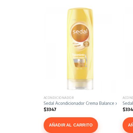
ACONDICIONADOR
ACON
ema Balance x 340 ml
Sedal Acondicionador Crema Balance x 190 ml
Sedal
$
3347
$
334
ARRITO
AÑADIR AL CARRITO
A