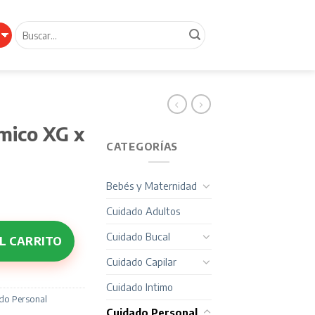
Buscar
por:
mico XG x
CATEGORÍAS
Bebés y Maternidad
Cuidado Adultos
cantidad
Cuidado Bucal
L CARRITO
Cuidado Capilar
Cuidado Intimo
do Personal
Cuidado Personal