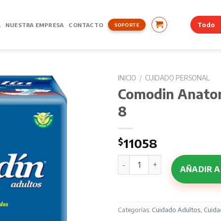
A
NUESTRA EMPRESA
CONTACTO
SOPORTE
INICIO
/
CUIDADO PERSONAL
Comodin Anato
8
$
11058
Comodin Anatomico XG x 8 
AÑADIR A
Categorías:
Cuidado Adultos
,
Cuida