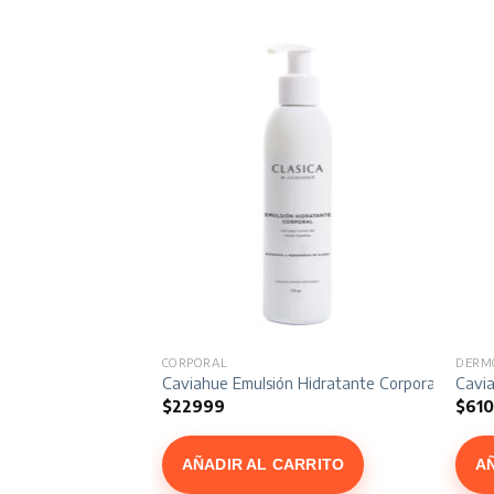
CORPORAL
DERM
í-Estrias x 120 gr
Caviahue Emulsión Hidratante Corporal x 175 g
Cavia
$
22999
$
61
ARRITO
AÑADIR AL CARRITO
A