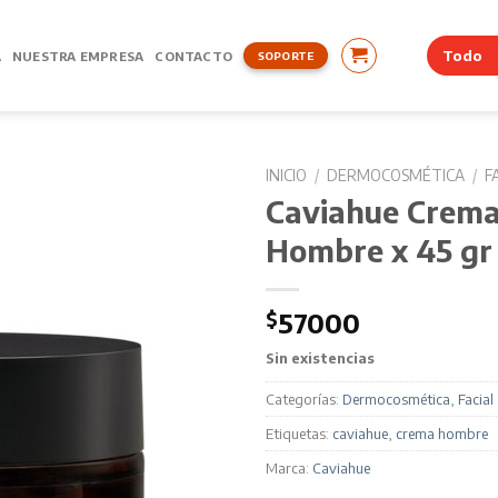
A
NUESTRA EMPRESA
CONTACTO
SOPORTE
INICIO
/
DERMOCOSMÉTICA
/
F
Caviahue Crema
Hombre x 45 gr
$
57000
Sin existencias
Categorías:
Dermocosmética
,
Facial
Etiquetas:
caviahue
,
crema hombre
Marca:
Caviahue