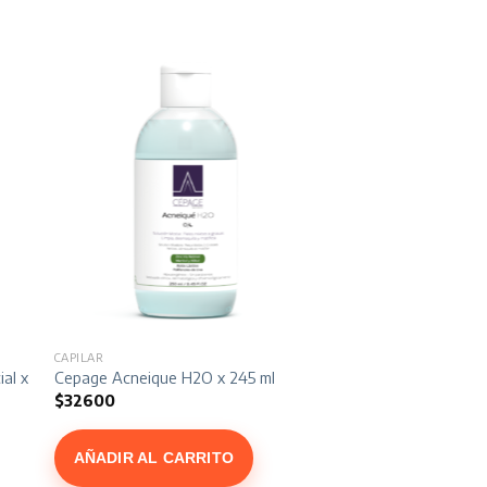
CAPILAR
al x 150 ml
Cepage Acneique H2O x 245 ml
$
32600
AÑADIR AL CARRITO