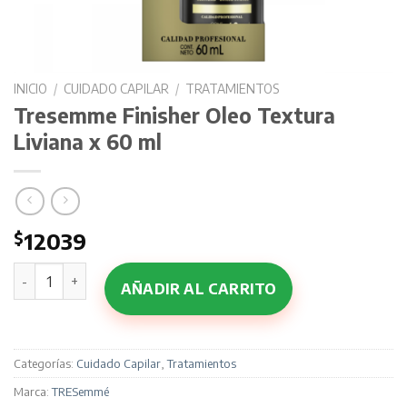
INICIO
/
CUIDADO CAPILAR
/
TRATAMIENTOS
Tresemme Finisher Oleo Textura
Liviana x 60 ml
$
12039
Tresemme Finisher Oleo Textura Liviana x 60 ml cantidad
AÑADIR AL CARRITO
Categorías:
Cuidado Capilar
,
Tratamientos
Marca:
TRESemmé