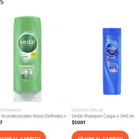
S
DICIONADOR
CUIDADO CAPILAR
0 ml
 Acondicionador Rizos Definidos x 190 ml
Sedal Shampoo Caspa x 340 ml
7
$
5001
ÑADIR AL CARRITO
AÑADIR AL CARRITO