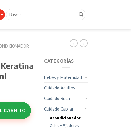
Buscar
por:
ONDICIONADOR
CATEGORÍAS
 Keratina
ml
Bebés y Maternidad
Cuidado Adultos
Cuidado Bucal
atina Antifrizz x 250 ml cantidad
Cuidado Capilar
L CARRITO
Acondicionador
Geles y Fijadores