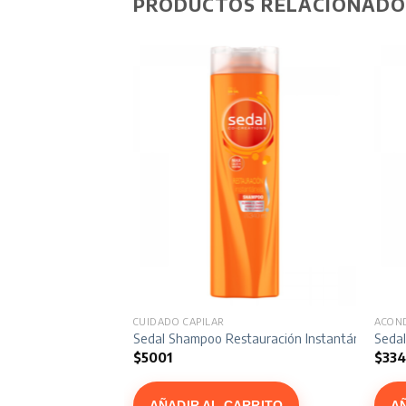
PRODUCTOS RELACIONADO
CUIDADO CAPILAR
ACON
 1 Limpieza Diaria x 400 ml
Sedal Shampoo Restauración Instantánea x 34
Sedal
$
5001
$
334
ARRITO
AÑADIR AL CARRITO
A