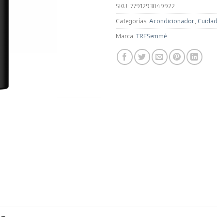
SKU:
7791293049922
Categorías:
Acondicionador
,
Cuidad
Marca:
TRESemmé