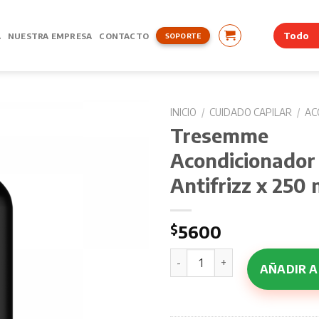
A
NUESTRA EMPRESA
CONTACTO
SOPORTE
INICIO
/
CUIDADO CAPILAR
/
AC
Tresemme
Acondicionador
Antifrizz x 250 
$
5600
Tresemme Acondicionador Ker
AÑADIR A