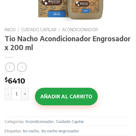
INICIO
/
CUIDADO CAPILAR
/
ACONDICIONADOR
Tio Nacho Acondicionador Engrosador
x 200 ml
$
6410
Tio Nacho Acondicionador Engrosador x 200 ml cantidad
AÑADIR AL CARRITO
Categorías:
Acondicionador
,
Cuidado Capilar
Etiquetas:
tio nacho
,
tio nacho engrosador