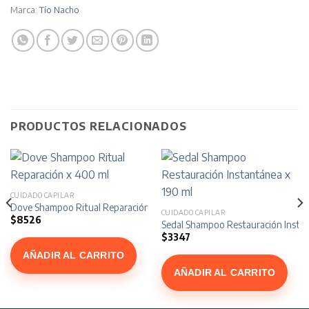
Marca:
Tío Nacho
PRODUCTOS RELACIONADOS
CUIDADO CAPILAR
Dove Shampoo Ritual Reparación x 400 ml
CUIDADO CAPILAR
$
8526
n Instantánea x 340 ml
Sedal Shampoo Restauración Instan
$
3347
AÑADIR AL CARRITO
AÑADIR AL CARRITO