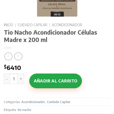
INICIO
/
CUIDADO CAPILAR
/
ACONDICIONADOR
Tio Nacho Acondicionador Células
Madre x 200 ml
$
6410
Tio Nacho Acondicionador Células Madre x 200 ml cantida
AÑADIR AL CARRITO
Categorías:
Acondicionador
,
Cuidado Capilar
Etiqueta:
tio nacho