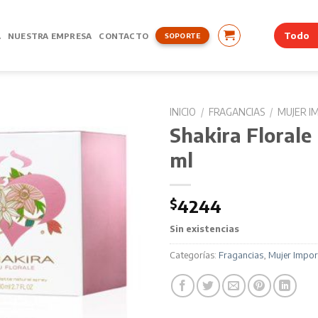
A
NUESTRA EMPRESA
CONTACTO
SOPORTE
INICIO
/
FRAGANCIAS
/
MUJER 
Shakira Florale
ml
$
4244
Sin existencias
Categorías:
Fragancias
,
Mujer Impo