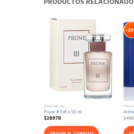
PRODUCTOS RELACIONADO
-2
FRAGANCIAS
FRAGA
se Edp x 90 ml
Prune III Edt x 50 ml
Anton
$
28978
$
496
recio
ctual
:
ARRITO
AÑADIR AL CARRITO
A