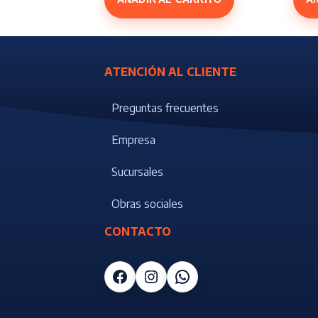
43124.
ATENCIÓN AL CLIENTE
Preguntas frecuentes
Empresa
Sucursales
Obras sociales
CONTACTO
Facebook
Instagram
WhatsApp