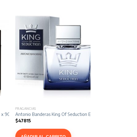
FRAGANCIAS
 x 90 ml
Antonio Banderas King Of Seduction Edt x 100 ml
$
47815
AÑADIR AL CARRITO