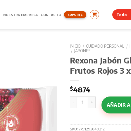
A
NUESTRA EMPRESA
CONTACTO
SOPORTE
INICIO
/
CUIDADO PERSONAL
/
/
JABONES
Rexona Jabón Gl
Frutos Rojos 3 x
$
4874
Rexona Jabón Glicerina Frut
AÑADIR A
SKU:
7791293049212