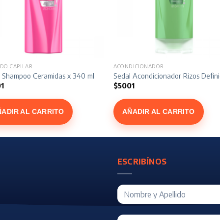
DO CAPILAR
ACONDICIONADOR
l Shampoo Ceramidas x 340 ml
Sedal Acondicionador Rizos Defin
1
$
5001
ÑADIR AL CARRITO
AÑADIR AL CARRITO
ESCRIBÍNOS