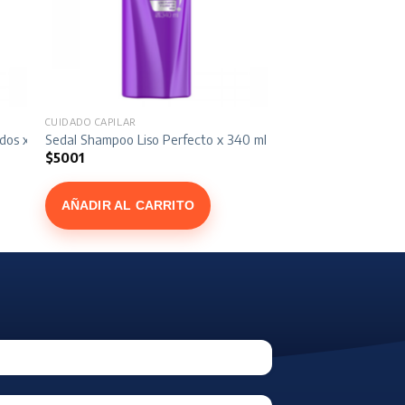
CUIDADO CAPILAR
idos x 340 ml
Sedal Shampoo Liso Perfecto x 340 ml
$
5001
AÑADIR AL CARRITO