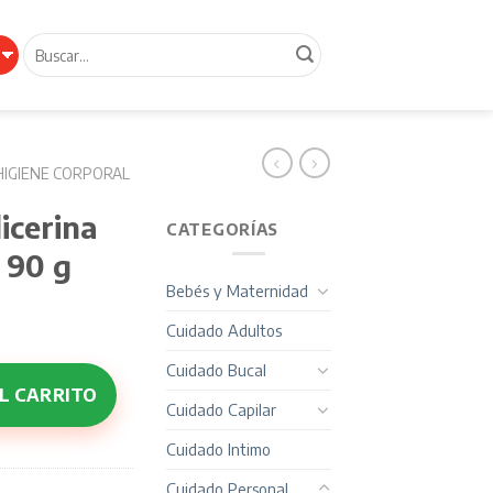
Buscar
por:
HIGIENE CORPORAL
icerina
CATEGORÍAS
 90 g
Bebés y Maternidad
Cuidado Adultos
Cuidado Bucal
os Rojos 3 x 90 g cantidad
L CARRITO
Cuidado Capilar
Cuidado Intimo
Cuidado Personal