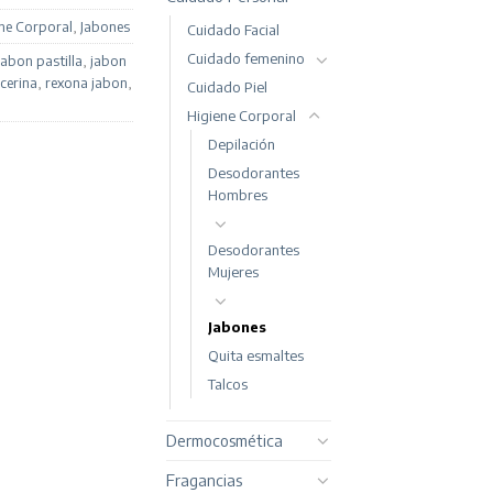
ne Corporal
,
Jabones
Cuidado Facial
Cuidado femenino
jabon pastilla
,
jabon
icerina
,
rexona jabon
,
Cuidado Piel
Higiene Corporal
Depilación
Desodorantes
Hombres
Desodorantes
Mujeres
Jabones
Quita esmaltes
Talcos
Dermocosmética
Fragancias