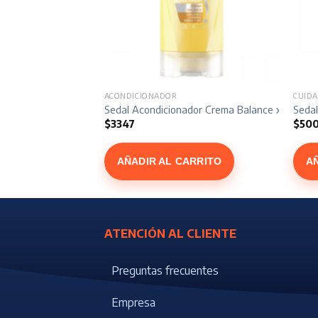
ACONDICIONADOR
CUIDA
or Liso Perfecto x 340 ml
Sedal Acondicionador Crema Balance x 190 ml
Seda
$
3347
$
500
ARRITO
AÑADIR AL CARRITO
A
ATENCIÓN AL CLIENTE
Preguntas frecuentes
Empresa