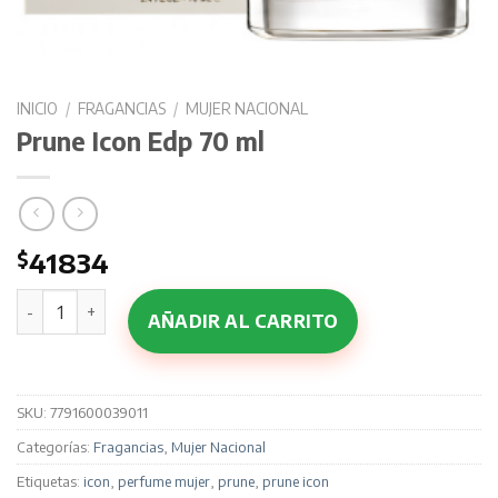
INICIO
/
FRAGANCIAS
/
MUJER NACIONAL
Prune Icon Edp 70 ml
$
41834
Prune Icon Edp 70 ml cantidad
AÑADIR AL CARRITO
SKU:
7791600039011
Categorías:
Fragancias
,
Mujer Nacional
Etiquetas:
icon
,
perfume mujer
,
prune
,
prune icon