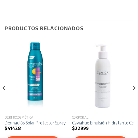
PRODUCTOS RELACIONADOS
DERMOCOSMÉTICA
CORPORAL
FPS 65 x 120 gr
Dermaglós Solar Protector Spray Continuo FPS 50 x 170 ml
Caviahue Emulsión Hidratante Corpo
$
41428
$
22999