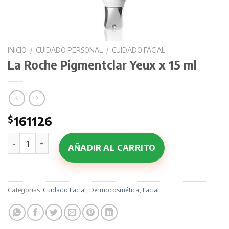
INICIO
/
CUIDADO PERSONAL
/
CUIDADO FACIAL
La Roche Pigmentclar Yeux x 15 ml
$
161126
La Roche Pigmentclar Yeux x 15 ml cantidad
AÑADIR AL CARRITO
Categorías:
Cuidado Facial
,
Dermocosmética
,
Facial