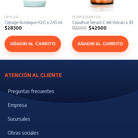
CAPILAR
DERMOCOSMÉTICA
 x 250 ml
Cepage Acneique H2O x 245 ml
Caviahue Serum C del Volcan x 30 m
El
El
$
28300
$
56000
$
42000
precio
precio
original
actual
era:
es:
$56000.
$42000.
AÑADIR AL CARRITO
AÑADIR AL CARRITO
ATENCIÓN AL CLIENTE
Preguntas frecuentes
Empresa
Sucursales
Obras sociales