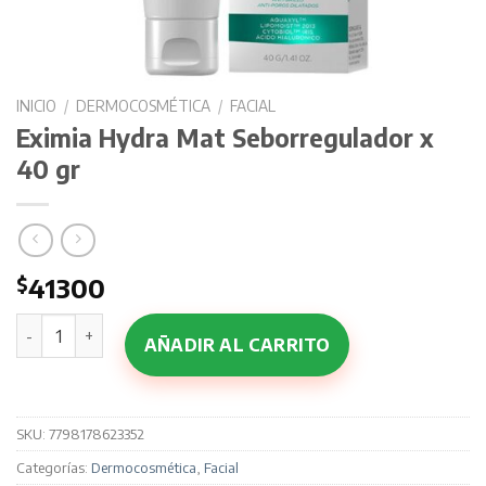
INICIO
/
DERMOCOSMÉTICA
/
FACIAL
Eximia Hydra Mat Seborregulador x
40 gr
$
41300
Eximia Hydra Mat Seborregulador x 40 gr cantidad
AÑADIR AL CARRITO
SKU:
7798178623352
Categorías:
Dermocosmética
,
Facial