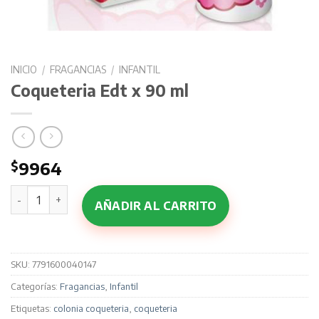
INICIO
/
FRAGANCIAS
/
INFANTIL
Coqueteria Edt x 90 ml
$
9964
Coqueteria Edt x 90 ml cantidad
AÑADIR AL CARRITO
SKU:
7791600040147
Categorías:
Fragancias
,
Infantil
Etiquetas:
colonia coqueteria
,
coqueteria