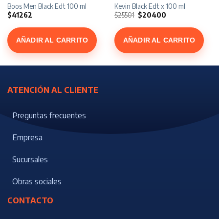
Boos Men Black Edt 100 ml
Kevin Black Edt x 100 ml
El
El
$
41262
$
25501
$
20400
precio
precio
original
actual
era:
es:
$25501.
$20400.
AÑADIR AL CARRITO
AÑADIR AL CARRITO
ATENCIÓN AL CLIENTE
Preguntas frecuentes
Empresa
Sucursales
Obras sociales
CONTACTO