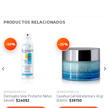
PRODUCTOS RELACIONADOS
-30%
-25%
DERMOCOSMÉTICA
DERMOCOSMÉTICA
Dermaglós Solar Protector Niños Spray FPS 50 x 170 ml
Caviahue Gel Hidratermal x 45 gr
El
El
El
El
$
34418
$
24092
$
53000
$
39750
precio
precio
precio
precio
original
actual
original
actual