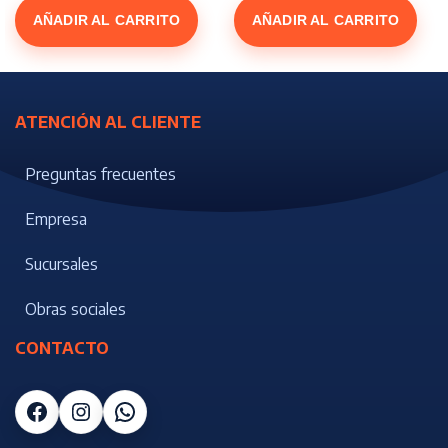
era:
es:
era:
es:
$34418.
$24092.
$53000.
$39750.
AÑADIR AL CARRITO
AÑADIR AL CARRITO
ATENCIÓN AL CLIENTE
Preguntas frecuentes
Empresa
Sucursales
Obras sociales
CONTACTO
Facebook
Instagram
WhatsApp