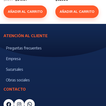
precio
precio
original
actual
era:
es:
$31297.
$21907.
AÑADIR AL CARRITO
AÑADIR AL CARRITO
ATENCIÓN AL CLIENTE
Preguntas frecuentes
Empresa
Sucursales
Obras sociales
CONTACTO
Facebook
Instagram
WhatsApp