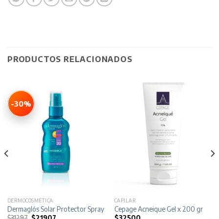
PRODUCTOS RELACIONADOS
-30%
DERMOCOSMÉTICA
CAPILAR
FPS 50 x 180 ml
Dermaglós Solar Protector Spray FPS 30 Invisible x 180 ml
Cepage Acneique Gel x 200 gr
El
El
$
31297
$
21907
$
32500