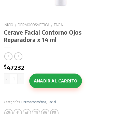
INICIO
/
DERMOCOSMÉTICA
/
FACIAL
Cerave Facial Contorno Ojos
Reparadora x 14 ml
$
47232
Cerave Facial Contorno Ojos Reparadora x 14 ml cantidad
AÑADIR AL CARRITO
Categorías:
Dermocosmética
,
Facial