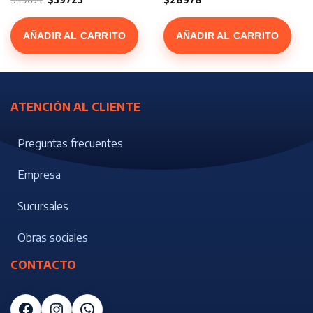
precio
precio
original
actual
era:
es:
$49654.
$39723.
AÑADIR AL CARRITO
AÑADIR AL CARRITO
ATENCIÓN AL CLIENTE
Preguntas frecuentes
Empresa
Sucursales
Obras sociales
CONTACTO
Facebook
Instagram
WhatsApp