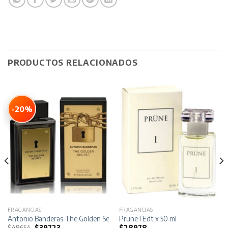
PRODUCTOS RELACIONADOS
-20%
FRAGANCIAS
FRAGANCIAS
Antonio Banderas The Golden Secret Edt x 100 ml
Prune I Edt x 50 ml
El
El
$
49654
$
39723
$
28978