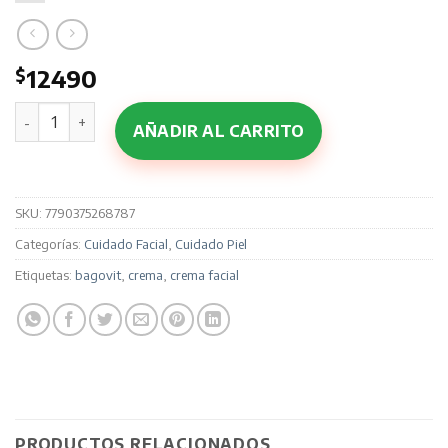
$
12490
Bagovit A Classic x 50 gr cantidad
AÑADIR AL CARRITO
SKU:
7790375268787
Categorías:
Cuidado Facial
,
Cuidado Piel
Etiquetas:
bagovit
,
crema
,
crema facial
PRODUCTOS RELACIONADOS