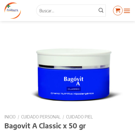
Skip
Buscar
to
por:
content
INICIO
/
CUIDADO PERSONAL
/
CUIDADO PIEL
Bagovit A Classic x 50 gr