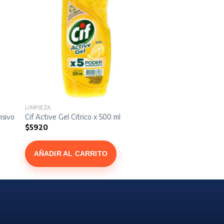
LIMPIEZA
sivo x 500 ml
Cif Active Gel Citrico x 500 ml
$
5920
AÑADIR AL CARRITO