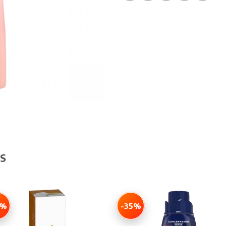
S
0%
-35%