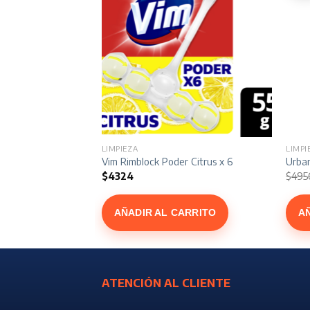
LIMPIEZA
LIMPI
e Brisa Elegante x 500 ml
Vim Rimblock Poder Citrus x 6
Urban
$
4324
$
495
io
al
ARRITO
AÑADIR AL CARRITO
A
7.
ATENCIÓN AL CLIENTE