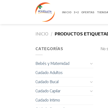
Skip
to
INICIO
3×2
OFERTAS
TIEND
content
INICIO
/
PRODUCTOS ETIQUETAD
CATEGORÍAS
No s
Bebés y Maternidad
Cuidado Adultos
Cuidado Bucal
Cuidado Capilar
Cuidado Intimo