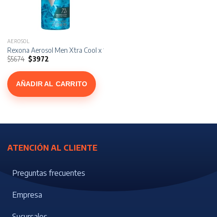
AEROSOL
Rexona Aerosol Men Xtra Cool x 150 ml
El
El
$
5674
$
3972
precio
precio
original
actual
era:
es:
$5674.
$3972.
AÑADIR AL CARRITO
ATENCIÓN AL CLIENTE
Preguntas frecuentes
Empresa
Sucursales