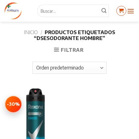
Skip
Buscar
to
por:
content
INICIO
/
PRODUCTOS ETIQUETADOS
“DSESODORANTE HOMBRE”
FILTRAR
-30%