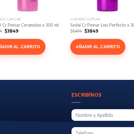
ADO CAPILAR
CUIDADO CAPILAR
l Cr Peinar Ceramidas x 300 ml
Sedal Cr Peinar Liso Perfecto x 
El
El
El
El
4
$
3849
$
6414
$
3849
precio
precio
precio
precio
original
actual
original
actual
era:
es:
era:
es:
ÑADIR AL CARRITO
AÑADIR AL CARRITO
$6414.
$3849.
$6414.
$3849.
ESCRIBÍNOS