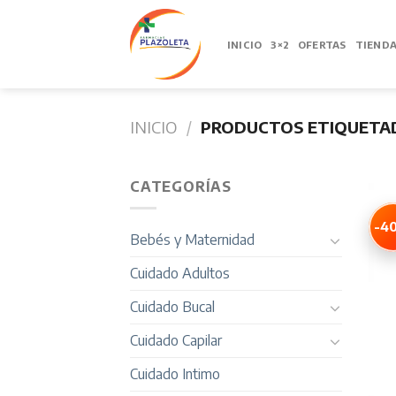
Skip
to
INICIO
3×2
OFERTAS
TIEND
content
INICIO
/
PRODUCTOS ETIQUETAD
CATEGORÍAS
-4
Bebés y Maternidad
Cuidado Adultos
Cuidado Bucal
Cuidado Capilar
Cuidado Intimo