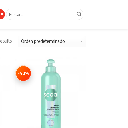
Buscar
por:
results
-40%